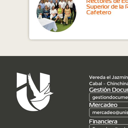
Rectores de E
Superior de la
Cafetero
Vereda el Jazmín
Cabal – Chinchin
Gestión Docu
gestiondocumen
Mercadeo
mercadeo@unis
Financiera