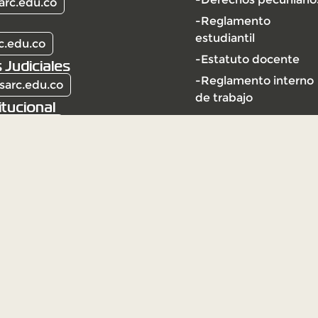
arc.edu.co
-Reglamento
estudiantil
c.edu.co
-Estatuto docente
 Judiciales
-Reglamento interno
sarc.edu.co
de trabajo
itucional
arc.edu.co
l | Vigilada Mineducación
ción Universitaria Vigilada
ección y vigilancia por el