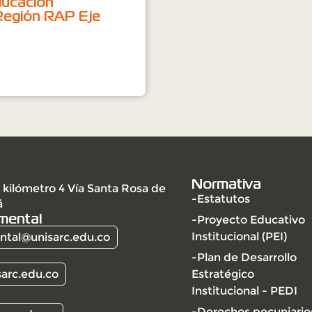
ducación
 Región RAP Eje
Normativa
 kilómetro 4 Vía Santa Rosa de
-Estatutos
á
mental
-Proyecto Educativo
Institucional (PEI)
tal@unisarc.edu.co
-Plan de Desarrollo
arc.edu.co
Estratégico
Institucional - PEDI
-Derechos pecuniario