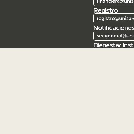
financiera@unis
Registro
registro@unisar
Notificaciones
secgeneral@uni
Bienestar Inst
bienestar@unis
Corporación Universitaria Santa Rosa de Caba
Resolución 6387 del 3 de mayo de 1982. Institu
Mineducación.
Institución de educación superior sujeta a insp