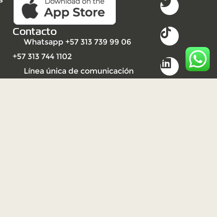
Contacto
Whatsapp +57 313 739 99 06
+57 313 744 1102
Línea única de comunicación
(PBX): +57 310 3159477
2023
Derechos reservados UNISARC
©
Desarrollo por Ideandola