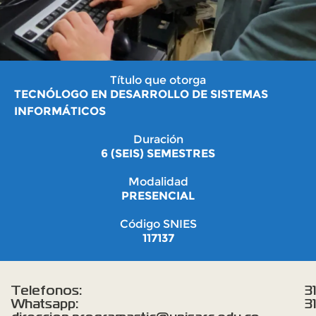
Título que otorga
TECNÓLOGO EN DESARROLLO DE SISTEMAS
INFORMÁTICOS
Duración
6 (SEIS) SEMESTRES
Modalidad
PRESENCIAL
Código SNIES
117137
Telefonos:
3
Whatsapp:
3