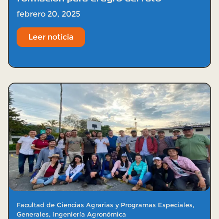
febrero 20, 2025
Leer noticia
Facultad de Ciencias Agrarias y Programas Especiales
,
Generales
,
Ingeniería Agronómica