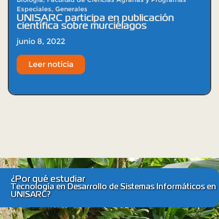
Especiales
,
Generales
UNISARC participa en publicación
científica sobre murciélagos
junio 8, 2022
Leer noticia
¿Por qué estudiar
Tecnología en Desarrollo de Sistemas Informáticos en
UNISARC?