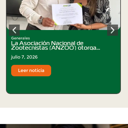
Generales
La Asociación Nacional de
Zootecnistas (ANZOO) otorga
distinción al rector de UNISARC por
su liderazgo en la Educación
julio 7, 2026
Agropecuaria
Leer noticia