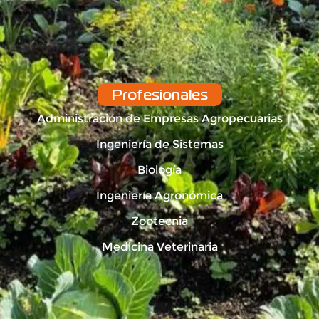
Profesionales
Administración de Empresas Agropecuarias
Ingeniería de Sistemas
Biología
Ingeniería Agronómica
Zootecnia
Medicina Veterinaria