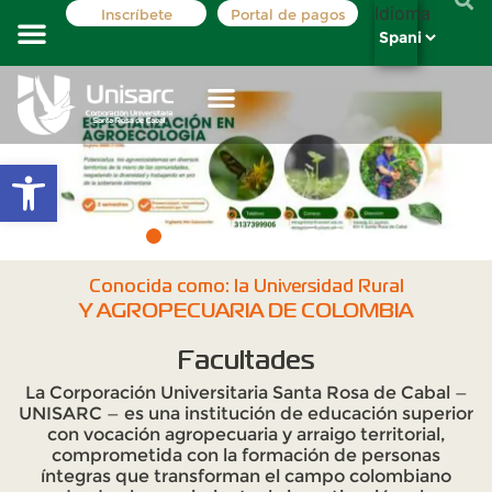
Idioma
Inscríbete
Portal de pagos
Costos y tarifas
Registro académico
La institución
Oferta Académica
Abrir barra de herramientas
Conocida como: la Universidad Rural
Y AGROPECUARIA DE COLOMBIA
Facultades
La Corporación Universitaria Santa Rosa de Cabal —
UNISARC — es una institución de educación superior
con vocación agropecuaria y arraigo territorial,
comprometida con la formación de personas
íntegras que transforman el campo colombiano