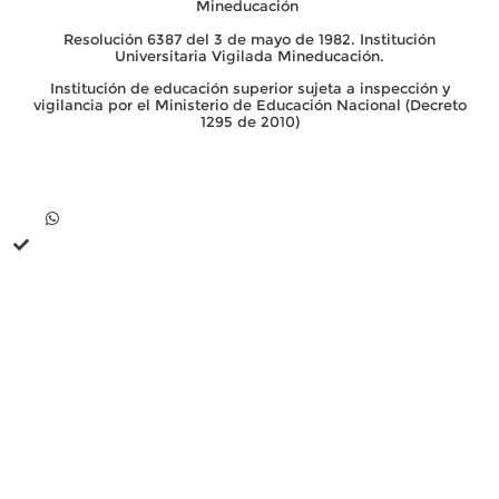
Mineducación
Resolución 6387 del 3 de mayo de 1982. Institución
Universitaria Vigilada Mineducación.
Institución de educación superior sujeta a inspección y
vigilancia por el Ministerio de Educación Nacional (Decreto
1295 de 2010)
Contacto
Whatsapp +57 313 739 99 06
+57 313 744 1102
Línea única de comunicación (PBX): +57 310 3159477