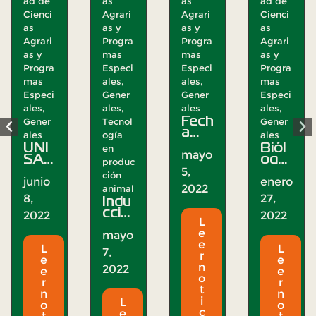
ad de
as
as
ad de
Cienci
Agrari
Agrari
Cienci
as
as y
as y
as
Agrari
Progra
Progra
Agrari
as y
mas
mas
as y
Progra
Especi
Especi
Progra
mas
ales
,
ales
,
mas
Especi
Gener
Gener
Especi
ales
,
ales
,
ales
ales
,
Fech
Gener
Tecnol
Gener
a
ales
ogía
ales
elec
UNI
Biól
en
ción
mayo
SAR
ogo
de
produc
C
s de
5,
Repr
ción
parti
UNI
junio
enero
ese
2022
cipa
SAR
animal
ntan
Indu
8,
27,
en
C y
te al
cció
publi
la U.
2022
2022
Con
n de
L
caci
del
sejo
prim
e
ón
Quin
mayo
de
er
e
cien
dío
L
L
7,
Fac
sem
r
tífic
reali
e
e
ulta
estr
n
a
zan
2022
e
e
d de
e
o
sobr
halla
r
r
Cien
Tec
t
e
zgo
n
n
cias
nolo
i
mur
L
de
o
o
Pec
gía
c
e