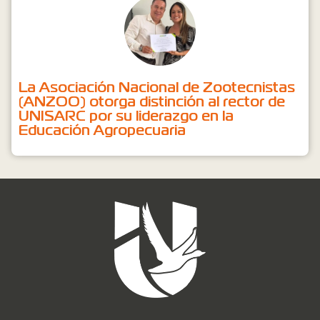
La Asociación Nacional de Zootecnistas
(ANZOO) otorga distinción al rector de
UNISARC por su liderazgo en la
Educación Agropecuaria