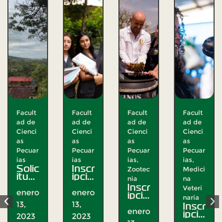
Facult
Facult
Facult
Facult
ad de
ad de
ad de
ad de
Cienci
Cienci
Cienci
Cienci
as
as
as
as
Pecuar
Pecuar
Pecuar
Pecuar
ias
ias
,
ias
,
ias
,
Inscr
Zootec
Medici
Gener
ipció
nia
na
ales
,
n
Inscr
Veteri
Zootec
curs
enero
ipció
os
naria
nia
n
Inscr
Pas
13,
no
Trab
enero
ipció
antí
regu
2023
ajo
n
a