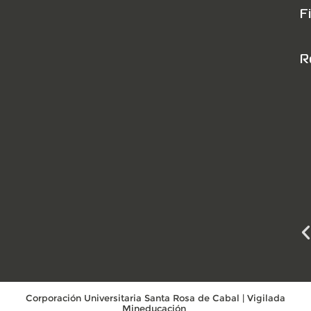
F
R
Corporación Universitaria Santa Rosa de Cabal | Vigilada
Mineducación