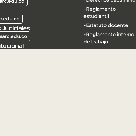
arc.edu.co
-Reglamento
estudiantil
c.edu.co
-Estatuto docente
 Judiciales
-Reglamento interno
sarc.edu.co
de trabajo
itucional
arc.edu.co
l | Vigilada Mineducación
ción Universitaria Vigilada
ección y vigilancia por el