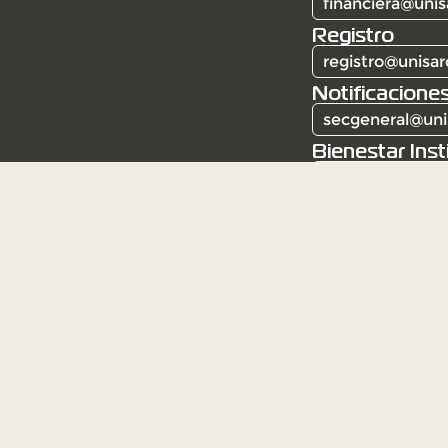
financiera@unis
Registro
registro@unisar
Notificaciones
secgeneral@uni
Bienestar Inst
bienestar@unis
Corporación Universitaria Santa Rosa de Caba
Resolución 6387 del 3 de mayo de 1982. Institu
Mineducación.
Institución de educación superior sujeta a insp