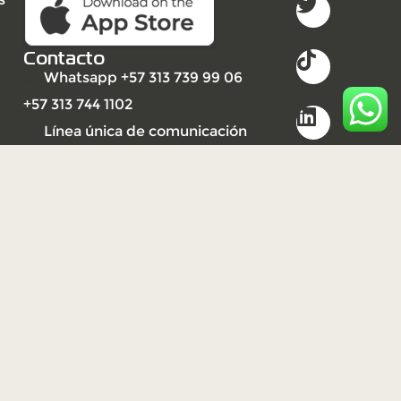
Contacto
Whatsapp +57 313 739 99 06
+57 313 744 1102
Línea única de comunicación
(PBX): +57 310 3159477
2023
Derechos reservados UNISARC
©
Desarrollo por Ideandola