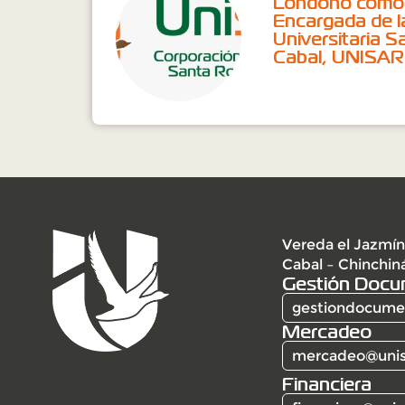
Londoño como
Encargada de l
Universitaria 
Cabal, UNISA
Vereda el Jazmín
Cabal – Chinchin
Gestión Docu
gestiondocumen
Mercadeo
mercadeo@unis
Financiera