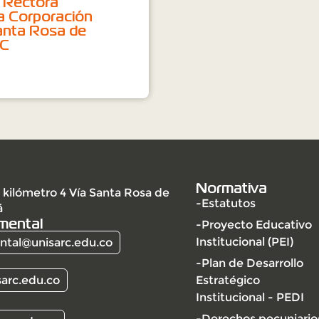
 Rectora
a Corporación
Santa Rosa de
RC
Normativa
 kilómetro 4 Vía Santa Rosa de
-Estatutos
á
mental
-Proyecto Educativo
Institucional (PEI)
tal@unisarc.edu.co
-Plan de Desarrollo
arc.edu.co
Estratégico
Institucional - PEDI
-Derechos pecuniario