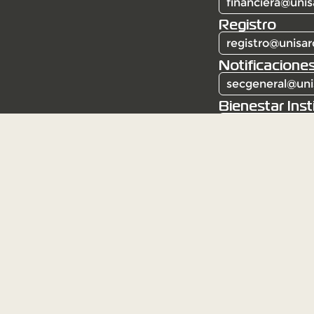
financiera@unis
Registro
registro@unisar
Notificaciones
secgeneral@uni
Bienestar Inst
bienestar@unis
Corporación Universitaria Santa Rosa de Caba
Resolución 6387 del 3 de mayo de 1982. Institu
Mineducación.
Institución de educación superior sujeta a insp