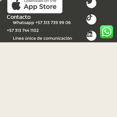
Contacto
Whatsapp +57 313 739 99 06
+57 313 744 1102
Línea única de comunicación
(PBX): +57 310 3159477
2023
Derechos reservados UNISARC
©
Desarrollo por Ideandola