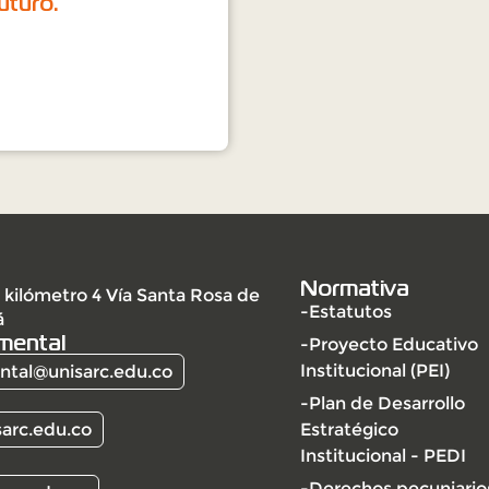
uturo.
Normativa
 kilómetro 4 Vía Santa Rosa de
-Estatutos
á
mental
-Proyecto Educativo
Institucional (PEI)
tal@unisarc.edu.co
-Plan de Desarrollo
arc.edu.co
Estratégico
Institucional - PEDI
-Derechos pecuniario