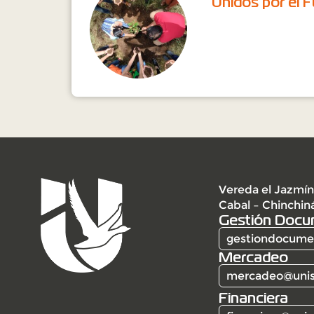
Unidos por el F
Vereda el Jazmín
Cabal – Chinchin
Gestión Docu
gestiondocumen
Mercadeo
mercadeo@unis
Financiera