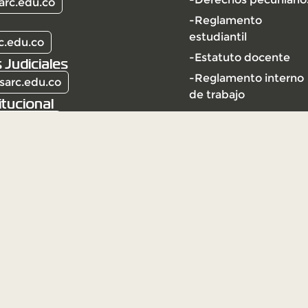
arc.edu.co
-Reglamento
estudiantil
c.edu.co
-Estatuto docente
 Judiciales
-Reglamento interno
sarc.edu.co
de trabajo
itucional
arc.edu.co
l | Vigilada Mineducación
ción Universitaria Vigilada
ección y vigilancia por el