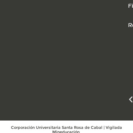
F
R
Corporación Universitaria Santa Rosa de Cabal | Vigilada
Mineducación