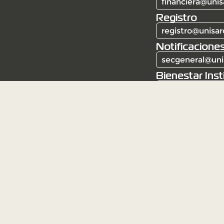
financiera@unis
Registro
registro@unisar
Notificaciones
secgeneral@uni
Bienestar Inst
bienestar@unis
Corporación Universitaria Santa Rosa de Caba
Resolución 6387 del 3 de mayo de 1982. Institu
Mineducación.
Institución de educación superior sujeta a insp