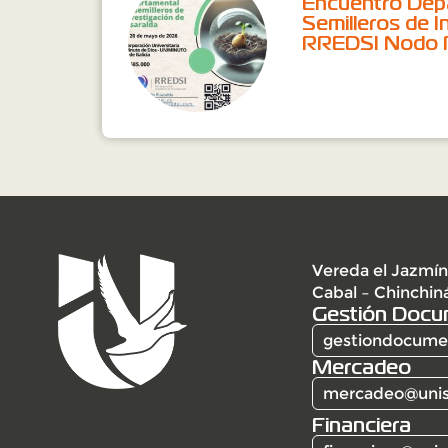
Encuentro Dep
Semilleros de I
RREDSI Nodo R
Vereda el Jazmín
Cabal – Chinchin
Gestión Docu
gestiondocumen
Mercadeo
mercadeo@unis
Financiera