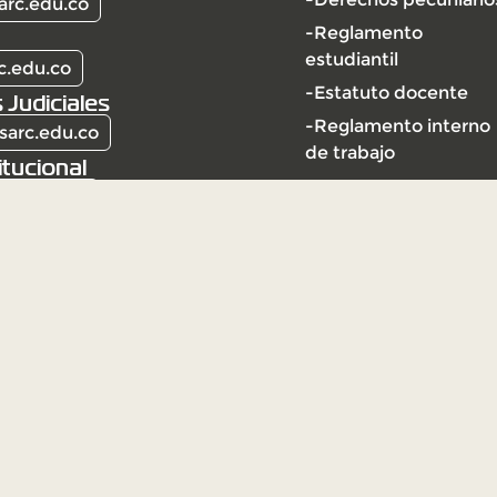
arc.edu.co
-Reglamento
estudiantil
c.edu.co
-Estatuto docente
 Judiciales
-Reglamento interno
sarc.edu.co
de trabajo
itucional
arc.edu.co
l | Vigilada Mineducación
ción Universitaria Vigilada
ección y vigilancia por el