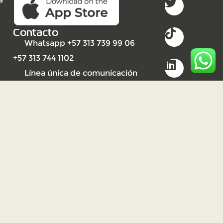
Contacto
Whatsapp +57 313 739 99 06
+57 313 744 1102
Línea única de comunicación
(PBX): +57 310 3159477
2023
Derechos reservados UNISARC
©
Desarrollo por Ideandola