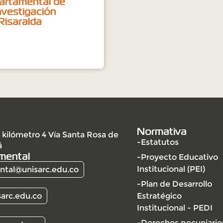
artamental de
nvestigación
isaralda
Normativa
 kilómetro 4 Vía Santa Rosa de
-Estatutos
á
mental
-Proyecto Educativo
Institucional (PEI)
tal@unisarc.edu.co
-Plan de Desarrollo
arc.edu.co
Estratégico
Institucional - PEDI
-Derechos pecuniario