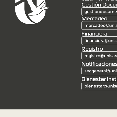
Gestión Docu
gestiondocumen
Mercadeo
mercadeo@unis
Financiera
financiera@unis
Registro
registro@unisar
Notificaciones
secgeneral@uni
Bienestar Inst
bienestar@unis