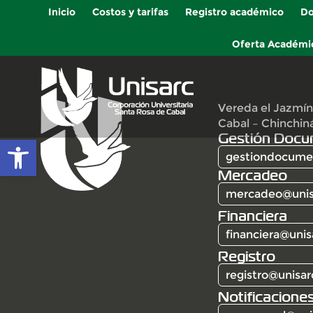
Inicio
Costos y tarifas
Registro académico
Do
Oferta Académi
Vereda el Jazmín
Cabal – Chinchin
Gestión Docu
Abrir barra de herramientas
gestiondocumen
Mercadeo
mercadeo@unis
Financiera
financiera@unis
Registro
registro@unisar
Notificaciones