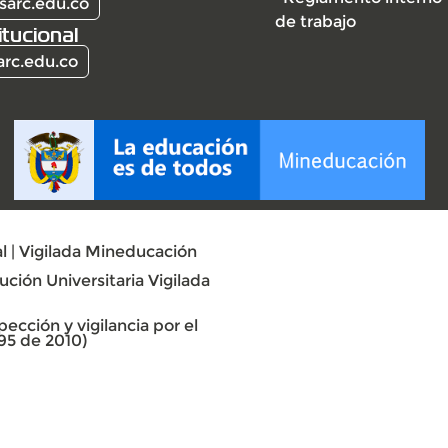
sarc.edu.co
de trabajo
itucional
arc.edu.co
l | Vigilada Mineducación
ción Universitaria Vigilada
ección y vigilancia por el
95 de 2010)