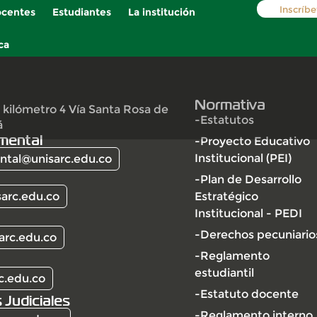
Inscríbe
centes
Estudiantes
La institución
ca
Normativa
 kilómetro 4 Vía Santa Rosa de
-Estatutos
á
mental
-Proyecto Educativo
Institucional (PEI)
tal@unisarc.edu.co
-Plan de Desarrollo
arc.edu.co
Estratégico
Institucional - PEDI
-Derechos pecuniario
arc.edu.co
-Reglamento
estudiantil
c.edu.co
-Estatuto docente
 Judiciales
-Reglamento interno