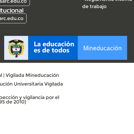
sarc.edu.co
de trabajo
itucional
arc.edu.co
l | Vigilada Mineducación
ción Universitaria Vigilada
ección y vigilancia por el
95 de 2010)