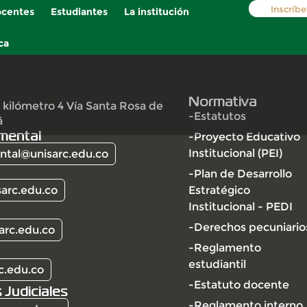
Inscríbe
centes
Estudiantes
La institución
ca
Normativa
 kilómetro 4 Vía Santa Rosa de
-Estatutos
á
mental
-Proyecto Educativo
Institucional (PEI)
tal@unisarc.edu.co
-Plan de Desarrollo
arc.edu.co
Estratégico
Institucional - PEDI
-Derechos pecuniario
arc.edu.co
-Reglamento
estudiantil
c.edu.co
-Estatuto docente
 Judiciales
-Reglamento interno