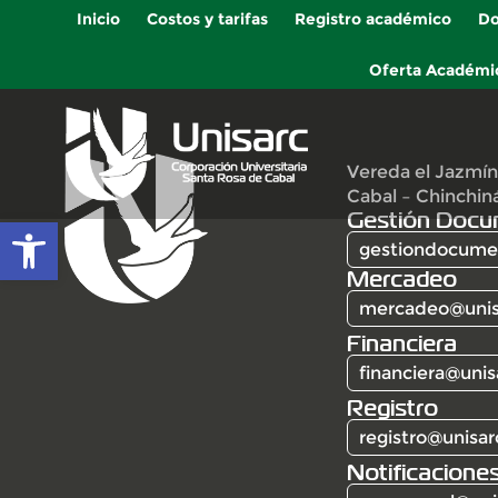
Inicio
Costos y tarifas
Registro académico
Do
Oferta Académi
Vereda el Jazmín
Cabal – Chinchin
Gestión Docu
Abrir barra de herramientas
gestiondocumen
Mercadeo
mercadeo@unis
Financiera
financiera@unis
Registro
registro@unisar
Notificaciones