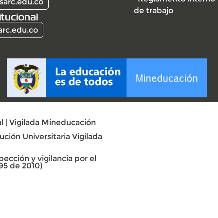
sarc.edu.co
de trabajo
itucional
arc.edu.co
l | Vigilada Mineducación
ción Universitaria Vigilada
ección y vigilancia por el
95 de 2010)