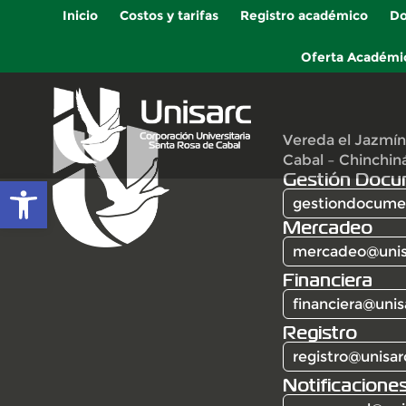
Inicio
Costos y tarifas
Registro académico
Do
Oferta Académi
Vereda el Jazmín
Cabal – Chinchin
Gestión Docu
Abrir barra de herramientas
gestiondocumen
Mercadeo
mercadeo@unis
Financiera
financiera@unis
Registro
registro@unisar
Notificaciones