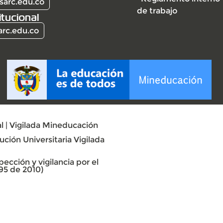
sarc.edu.co
de trabajo
itucional
arc.edu.co
l | Vigilada Mineducación
ción Universitaria Vigilada
ección y vigilancia por el
95 de 2010)