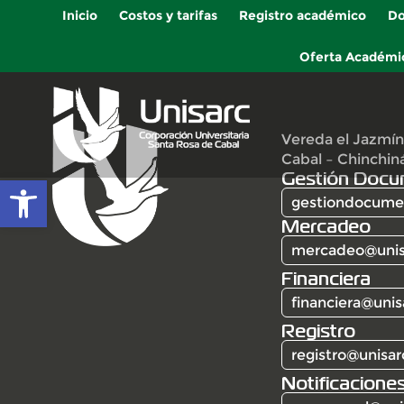
Inicio
Costos y tarifas
Registro académico
Do
Oferta Académi
Vereda el Jazmín
Cabal – Chinchin
Gestión Docu
Abrir barra de herramientas
gestiondocumen
Mercadeo
mercadeo@unis
Financiera
financiera@unis
Registro
registro@unisar
Notificaciones