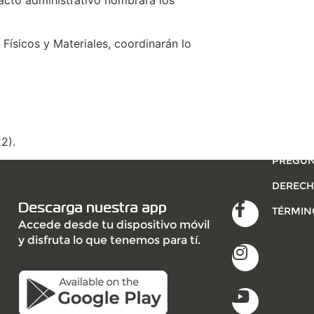
cto administrativo nombrará los
ísicos y Materiales, coordinarán lo
INSCRÍB
2).
PREGUN
DERECH
Descarga nuestra app
TÉRMIN
Accede desde tu dispositivo móvil
y disfruta lo que tenemos para tí.