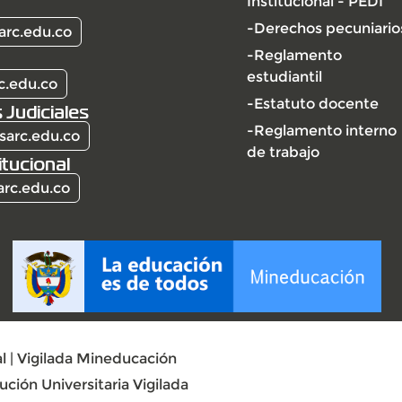
Institucional - PEDI
-Derechos pecuniario
arc.edu.co
-Reglamento
estudiantil
c.edu.co
-Estatuto docente
 Judiciales
-Reglamento interno
sarc.edu.co
de trabajo
itucional
arc.edu.co
l | Vigilada Mineducación
ción Universitaria Vigilada