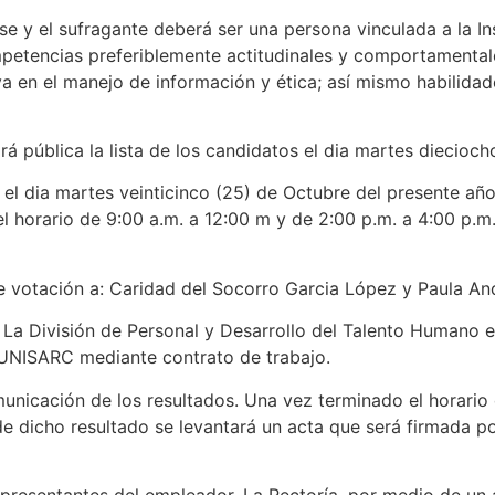
 y el sufragante deberá ser una persona vinculada a la Ins
etencias preferiblemente actitudinales y comportamentale
rva en el manejo de información y ética; así mismo habilida
pública la lista de los candidatos el dia martes diecioch
l dia martes veinticinco (25) de Octubre del presente año,
el horario de 9:00 a.m. a 12:00 m y de 2:00 p.m. a 4:00 p.m
 votación a: Caridad del Socorro Garcia López y Paula A
 División de Personal y Desarrollo del Talento Humano ent
a UNISARC mediante contrato de trabajo.
icación de los resultados. Una vez terminado el horario de
 de dicho resultado se levantará un acta que será firmada por