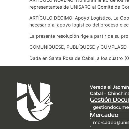
ARTÍCULO NOVENO: Nombramiento de los repre
representantes de UNISARC al Comité de Con
ARTÍCULO DÉCIMO: Apoyo Logístico. La Coordi
necesario al apoyo logístico del proceso elec
La presente resolución rige a partir de su pr
COMUNÍQUESE, PUBLÍQUESE y CÚMPLASE:
Dada en Santa Rosa de Cabal, a los cuatro (0
Vereda el Jazmín
Cabal – Chinchin
Gestión Docu
gestiondocumen
Mercadeo
mercadeo@unis