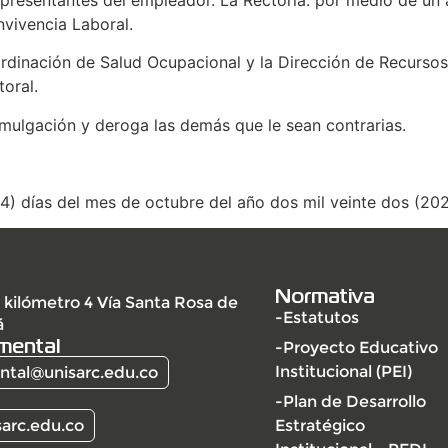
sentantes del empleador. La Rectoría. por medio de un a
vivencia Laboral.
nación de Salud Ocupacional y la Dirección de Recursos F
toral.
omulgación y deroga las demás que le sean contrarias.
4) días del mes de octubre del año dos mil veinte dos (202
Normativa
 kilómetro 4 Vía Santa Rosa de
-Estatutos
á
mental
-Proyecto Educativo
Institucional (PEI)
tal@unisarc.edu.co
-Plan de Desarrollo
arc.edu.co
Estratégico