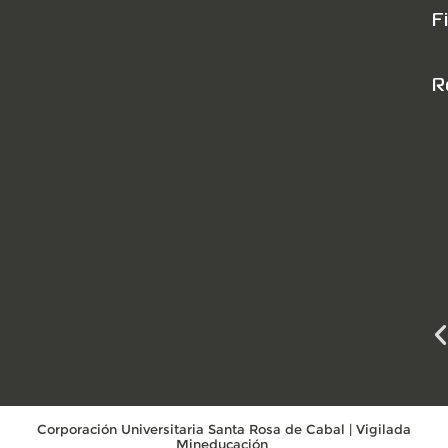
F
R
Corporación Universitaria Santa Rosa de Cabal | Vigilada
Mineducación