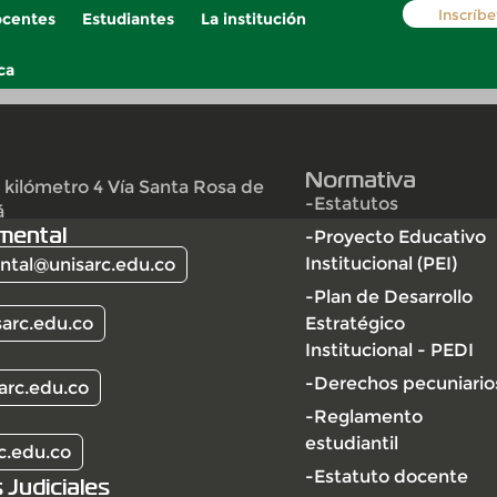
Inscríbe
centes
Estudiantes
La institución
ca
Normativa
 kilómetro 4 Vía Santa Rosa de
-Estatutos
á
mental
-Proyecto Educativo
Institucional (PEI)
tal@unisarc.edu.co
-Plan de Desarrollo
arc.edu.co
Estratégico
Institucional - PEDI
-Derechos pecuniario
arc.edu.co
-Reglamento
estudiantil
c.edu.co
-Estatuto docente
 Judiciales