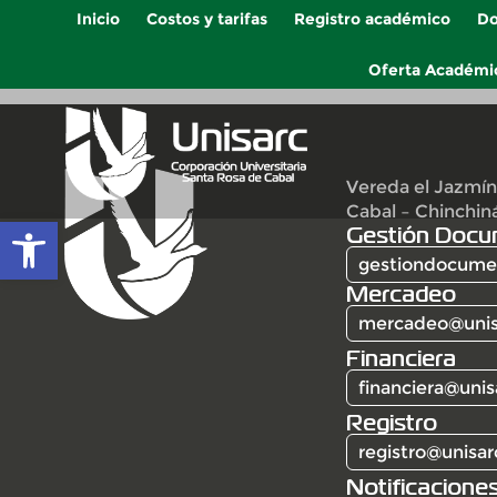
Inicio
Costos y tarifas
Registro académico
Do
Oferta Académi
Vereda el Jazmín
Cabal – Chinchin
Abrir barra de herramientas
Gestión Docu
gestiondocumen
Mercadeo
mercadeo@unis
Financiera
financiera@unis
Registro
registro@unisar
Notificaciones