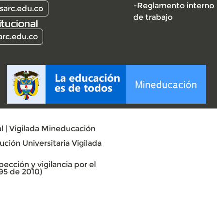
-Reglamento interno
sarc.edu.co
de trabajo
itucional
arc.edu.co
l | Vigilada Mineducación
ción Universitaria Vigilada
ección y vigilancia por el
95 de 2010)