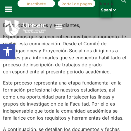
Idioma
Inscríbete
Portal de pagos
Costos y tarifas
Registro académico
La institución
Oferta Académica
Estimados docentes y estudiantes,
Esperamos que se encuentren muy bien al momento de
recibir esta comunicación. Desde el Comité de
Abrir barra de herramientas
Investigaciones y Proyección Social nos dirigimos a
ustedes para informarles que se encuentra habilitado el
proceso de inscripción de trabajos de grado
correspondiente al presente periodo académico.
Este proceso representa una etapa fundamental en la
formación profesional de nuestros estudiantes, así
como una oportunidad para fortalecer las líneas y
grupos de investigación de la Facultad. Por ello es
indispensable que toda la comunidad académica se
familiarice con los requisitos y herramientas definidas.
A continuación, se detallan los documentos y fechas