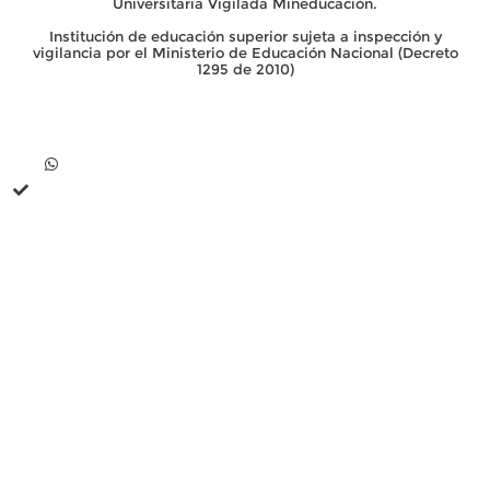
Universitaria Vigilada Mineducación.
Institución de educación superior sujeta a inspección y
vigilancia por el Ministerio de Educación Nacional (Decreto
1295 de 2010)
Contacto
Whatsapp +57 313 739 99 06
+57 313 744 1102
Línea única de comunicación (PBX): +57 310 3159477