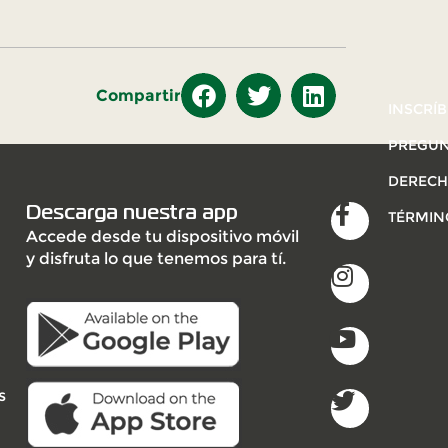
Compartir
INSCRÍB
PREGUN
DERECH
Descarga nuestra app
TÉRMIN
Accede desde tu dispositivo móvil
y disfruta lo que tenemos para tí.
s