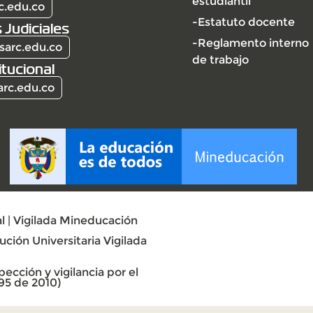
estudiantil
c.edu.co
-Estatuto docente
 Judiciales
-Reglamento interno
sarc.edu.co
de trabajo
itucional
arc.edu.co
l | Vigilada Mineducación
ción Universitaria Vigilada
ección y vigilancia por el
95 de 2010)