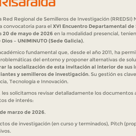
isaralda
la Red Regional de Semilleros de Investigación (RREDSI) 
a convocatoria para el
XVI Encuentro Departamental de 
ía
20 de mayo de 2026
en la modalidad presencial, tenie
e Dios – UNIMINUTO (Sede Galicia)
.
académico fundamental que, desde el año 2011, ha perm
problemáticas del entorno y proponer alternativas de solu
rar la socialización de esta invitación al interior de sus 
iantes y semilleros de investigación
. Su gestión es clav
ncia, Tecnología e Innovación.
a, les solicitamos revisar detalladamente los documentos
os de interés:
 de marzo de 2026
.
tos de investigación (en curso y terminados), Pitch (propu
ivos.