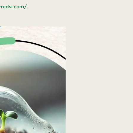
/rredsi.com/
.