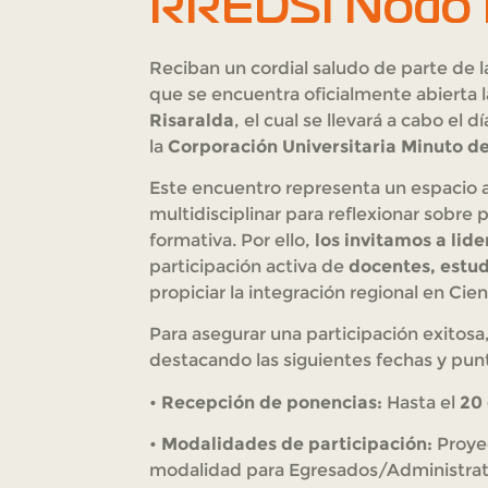
RREDSI Nodo R
Reciban un cordial saludo de parte de 
que se encuentra oficialmente abierta l
Risaralda
, el cual se llevará a cabo el d
la
Corporación Universitaria Minuto d
Este encuentro representa un espacio 
multidisciplinar para reflexionar sobre 
formativa. Por ello,
los invitamos a lide
participación activa de
docentes, estud
propiciar la integración regional en Cie
Para asegurar una participación exitos
destacando las siguientes fechas y punt
•
Recepción de ponencias:
Hasta el
20
•
Modalidades de participación:
Proyec
modalidad para Egresados/Administrat