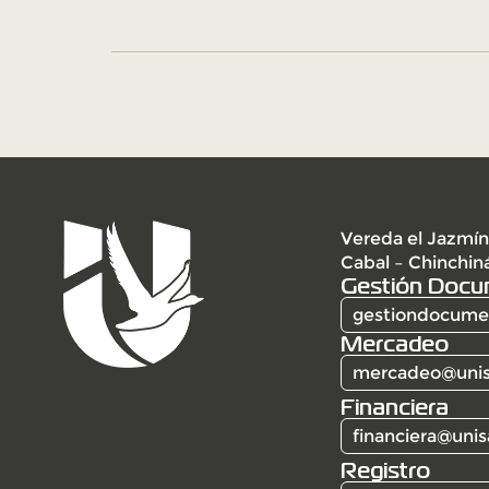
Vereda el Jazmín
Cabal – Chinchin
Gestión Docu
gestiondocumen
Mercadeo
mercadeo@unis
Financiera
financiera@unis
Registro