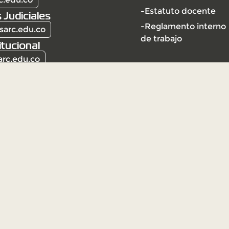
-Estatuto docente
 Judiciales
-Reglamento interno
sarc.edu.co
de trabajo
itucional
arc.edu.co
l | Vigilada Mineducación
ción Universitaria Vigilada
ección y vigilancia por el
95 de 2010)