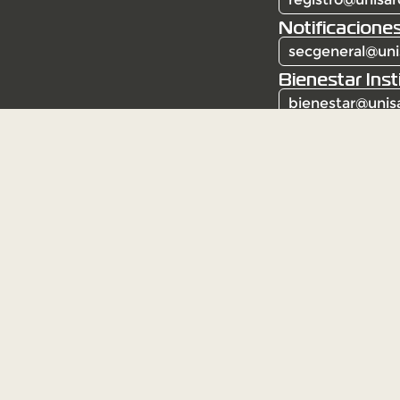
Notificaciones
secgeneral@uni
Bienestar Inst
bienestar@unis
Corporación Universitaria Santa Rosa de Caba
Resolución 6387 del 3 de mayo de 1982. Institu
Mineducación.
Institución de educación superior sujeta a insp
Ministerio de Educación Nacional (Decreto 12
Contacto