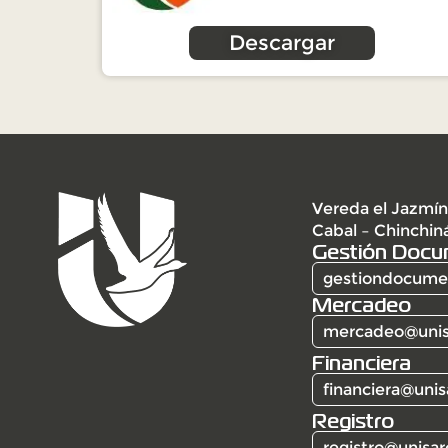
Descargar
Vereda el Jazmín
Cabal – Chinchin
Gestión Docu
gestiondocumen
Mercadeo
mercadeo@unis
Financiera
financiera@unis
Registro
registro@unisar