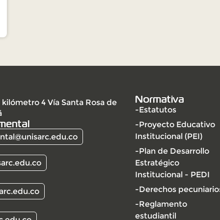
Normativa
 kilómetro 4 Vía Santa Rosa de
-Estatutos
á
mental
-Proyecto Educativo
Institucional (PEI)
tal@unisarc.edu.co
-Plan de Desarrollo
arc.edu.co
Estratégico
Institucional - PEDI
-Derechos pecuniario
arc.edu.co
-Reglamento
estudiantil
c.edu.co