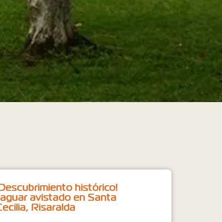
¡Descubrimiento histórico!
Jaguar avistado en Santa
Cecilia, Risaralda