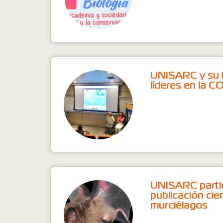
UNISARC y su 
líderes en la C
UNISARC parti
publicación cie
murciélagos