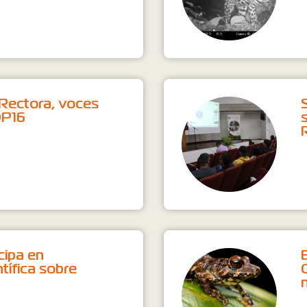
Rectora, voces
OP16
cipa en
ntífica sobre