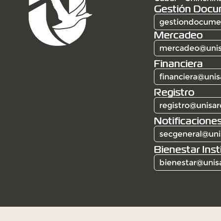
Gestión Docu
gestiondocumen
Mercadeo
mercadeo@unis
Financiera
financiera@unis
Registro
registro@unisar
Notificaciones
secgeneral@uni
Bienestar Inst
bienestar@unis