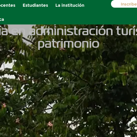
Inscríbe
centes
Estudiantes
La institución
ca
a en administración turís
patrimonio