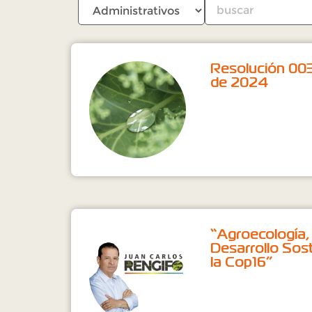
Resolución 00
de 2024
“Agroecología,
Desarrollo Sost
la Cop16”