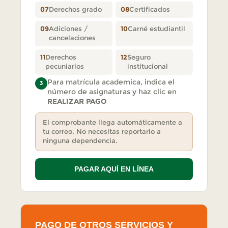
07
Derechos grado
08
Certificados
09
Adiciones /
10
Carné estudiantil
cancelaciones
11
Derechos
12
Seguro
pecuniarios
institucional
Para matrícula academica, indica el
3
número de asignaturas y haz clic en
REALIZAR PAGO
El comprobante llega automáticamente a
tu correo. No necesitas reportarlo a
ninguna dependencia.
PAGAR AQUÍ EN LÍNEA
PAGO DE OTROS SERVICIOS Y