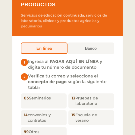
PRODUCTOS
Servicios de educación continuada, servicios de
laboratorio, clinicos y productos agricolas y
pecuniarios
En línea
Banco
Ingresa al
PAGAR AQUÍ EN LÍNEA
y
1
digita tu número de documento.
Verifica tu correo y selecciona el
2
concepto de pago
según la siguiente
tabla:
03
Seminarios
13
Pruebas de
laboratorio
14
convenios y
15
Escuela de
contratos
verano
99
Otros