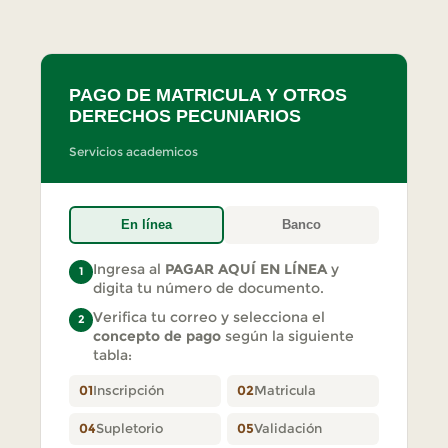
PAGO DE MATRICULA Y OTROS
DERECHOS PECUNIARIOS
Servicios academicos
En línea
Banco
Ingresa al
PAGAR AQUÍ EN LÍNEA
y
1
digita tu número de documento.
Verifica tu correo y selecciona el
2
concepto de pago
según la siguiente
tabla:
01
Inscripción
02
Matricula
04
Supletorio
05
Validación