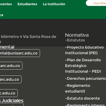
Inscríbe
centes
Estudiantes
La institución
ca
Normativa
 kilómetro 4 Vía Santa Rosa de
-Estatutos
á
mental
-Proyecto Educativo
Institucional (PEI)
tal@unisarc.edu.co
-Plan de Desarrollo
arc.edu.co
Estratégico
Institucional - PEDI
-Derechos pecuniario
arc.edu.co
-Reglamento
estudiantil
c.edu.co
-Estatuto docente
 Judiciales
-Reglamento interno