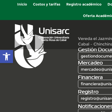
Inicio
Costos y tarifas
Registro académico
Do
Oferta Académi
Vereda el Jazmín
Cabal – Chinchin
Gestión Docu
Abrir barra de herramientas
gestiondocumen
Mercadeo
mercadeo@unis
Financiera
financiera@unis
Registro
registro@unisar
Notificaciones