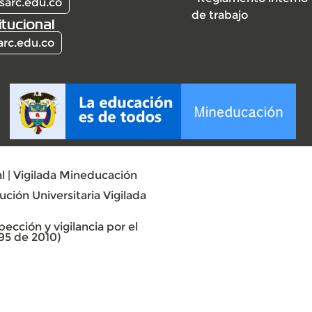
sarc.edu.co
de trabajo
itucional
arc.edu.co
l | Vigilada Mineducación
ción Universitaria Vigilada
ección y vigilancia por el
95 de 2010)