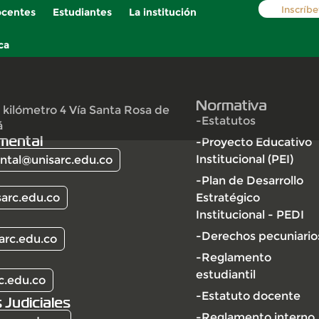
Inscríbe
centes
Estudiantes
La institución
ca
Normativa
 kilómetro 4 Vía Santa Rosa de
-Estatutos
á
mental
-Proyecto Educativo
Institucional (PEI)
tal@unisarc.edu.co
-Plan de Desarrollo
arc.edu.co
Estratégico
Institucional - PEDI
-Derechos pecuniario
arc.edu.co
-Reglamento
estudiantil
c.edu.co
-Estatuto docente
 Judiciales
-Reglamento interno