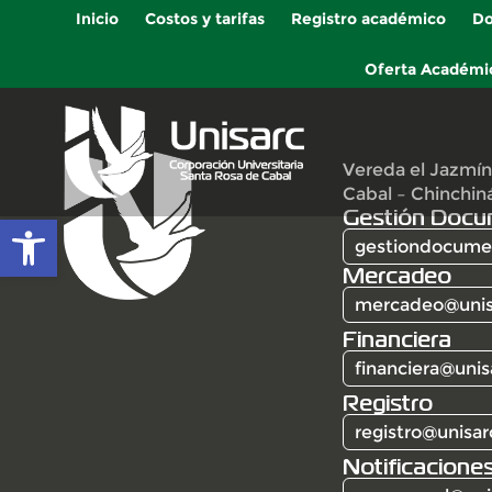
Inicio
Costos y tarifas
Registro académico
Do
Oferta Académi
Vereda el Jazmín
Cabal – Chinchin
Gestión Docu
Abrir barra de herramientas
gestiondocumen
Mercadeo
mercadeo@unis
Financiera
financiera@unis
Registro
registro@unisar
Notificaciones