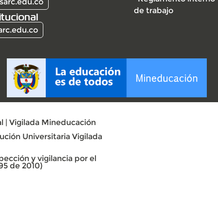
sarc.edu.co
de trabajo
itucional
arc.edu.co
l | Vigilada Mineducación
ción Universitaria Vigilada
ección y vigilancia por el
95 de 2010)