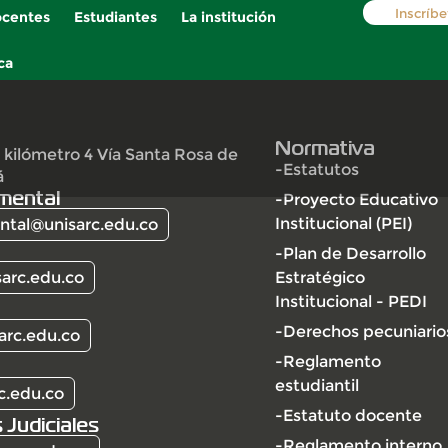
Inscríbe
centes
Estudiantes
La institución
ca
Normativa
 kilómetro 4 Vía Santa Rosa de
-Estatutos
á
mental
-Proyecto Educativo
Institucional (PEI)
tal@unisarc.edu.co
-Plan de Desarrollo
arc.edu.co
Estratégico
Institucional - PEDI
-Derechos pecuniario
arc.edu.co
-Reglamento
estudiantil
c.edu.co
-Estatuto docente
 Judiciales
-Reglamento interno