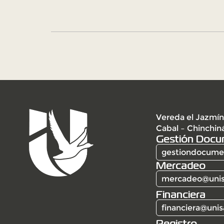
Vereda el Jazmín
Cabal – Chinchin
Gestión Docu
gestiondocumen
Mercadeo
mercadeo@unis
Financiera
financiera@unis
Registro