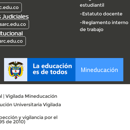
estudiantil
c.edu.co
-Estatuto docente
 Judiciales
-Reglamento interno
sarc.edu.co
de trabajo
itucional
arc.edu.co
l | Vigilada Mineducación
ción Universitaria Vigilada
ección y vigilancia por el
95 de 2010)