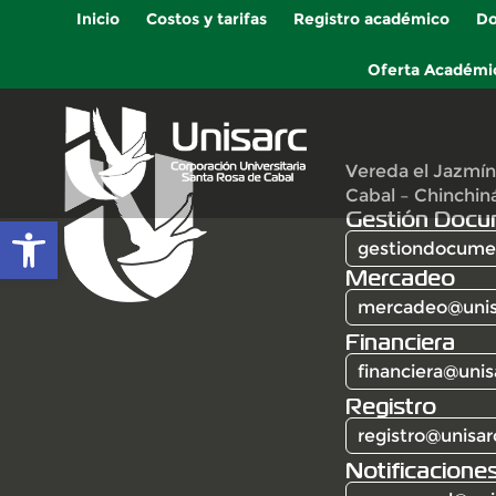
Inicio
Costos y tarifas
Registro académico
Do
Oferta Académi
Vereda el Jazmín
Cabal – Chinchin
Gestión Docu
Abrir barra de herramientas
gestiondocumen
Mercadeo
mercadeo@unis
Financiera
financiera@unis
Registro
registro@unisar
Notificaciones