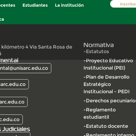
Inscríbe
centes
Estudiantes
La institución
ca
Normativa
 kilómetro 4 Vía Santa Rosa de
-Estatutos
á
mental
-Proyecto Educativo
Institucional (PEI)
tal@unisarc.edu.co
-Plan de Desarrollo
arc.edu.co
Estratégico
Institucional - PEDI
-Derechos pecuniario
arc.edu.co
-Reglamento
estudiantil
c.edu.co
-Estatuto docente
 Judiciales
-Reglamento interno