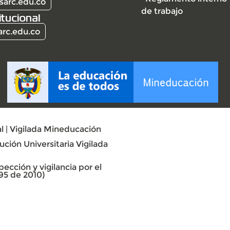
sarc.edu.co
de trabajo
itucional
arc.edu.co
l | Vigilada Mineducación
ción Universitaria Vigilada
ección y vigilancia por el
95 de 2010)