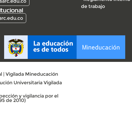
sarc.edu.co
de trabajo
itucional
arc.edu.co
l | Vigilada Mineducación
ción Universitaria Vigilada
ección y vigilancia por el
95 de 2010)