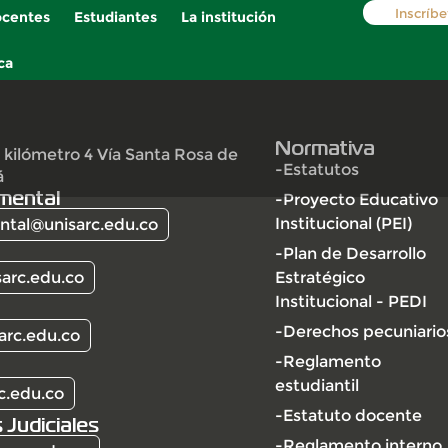
Inscríbe
centes
Estudiantes
La institución
ca
Normativa
 kilómetro 4 Vía Santa Rosa de
-Estatutos
á
mental
-Proyecto Educativo
Institucional (PEI)
tal@unisarc.edu.co
-Plan de Desarrollo
arc.edu.co
Estratégico
Institucional - PEDI
-Derechos pecuniario
arc.edu.co
-Reglamento
estudiantil
c.edu.co
-Estatuto docente
 Judiciales
-Reglamento interno