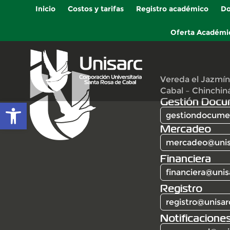
Inicio
Costos y tarifas
Registro académico
Do
Oferta Académi
Vereda el Jazmín
Cabal – Chinchin
Gestión Docu
Abrir barra de herramientas
gestiondocumen
Mercadeo
mercadeo@unis
Financiera
financiera@unis
Registro
registro@unisar
Notificaciones