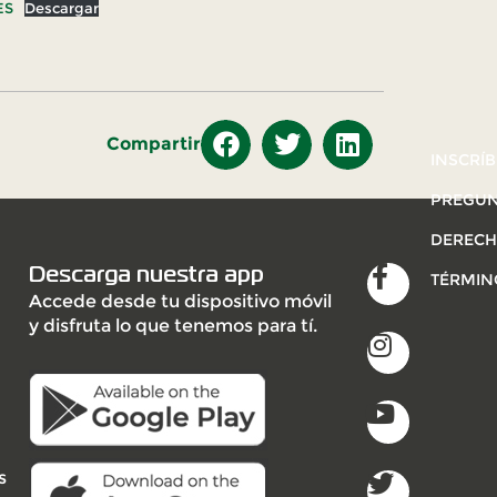
ES
Descargar
Compartir
INSCRÍB
PREGUN
DERECH
Descarga nuestra app
TÉRMIN
Accede desde tu dispositivo móvil
y disfruta lo que tenemos para tí.
s