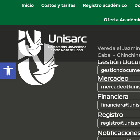
Inicio
Costos y tarifas
Registro académico
Do
Oferta Académi
Vereda el Jazmín
Cabal – Chinchin
Gestión Docu
Abrir barra de herramientas
gestiondocumen
Mercadeo
mercadeo@unis
Financiera
financiera@unis
Registro
registro@unisar
Notificaciones