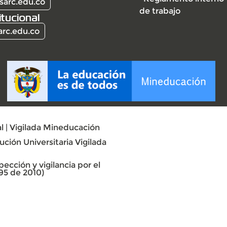
sarc.edu.co
de trabajo
itucional
arc.edu.co
l | Vigilada Mineducación
ción Universitaria Vigilada
ección y vigilancia por el
95 de 2010)