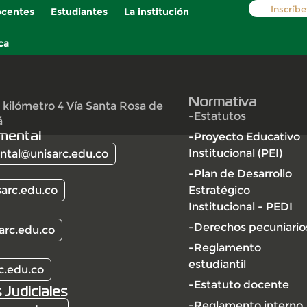
Inscríbe
centes
Estudiantes
La institución
ca
Normativa
 kilómetro 4 Vía Santa Rosa de
-Estatutos
á
mental
-Proyecto Educativo
Institucional (PEI)
tal@unisarc.edu.co
-Plan de Desarrollo
arc.edu.co
Estratégico
Institucional - PEDI
-Derechos pecuniario
arc.edu.co
-Reglamento
estudiantil
c.edu.co
-Estatuto docente
 Judiciales
-Reglamento interno