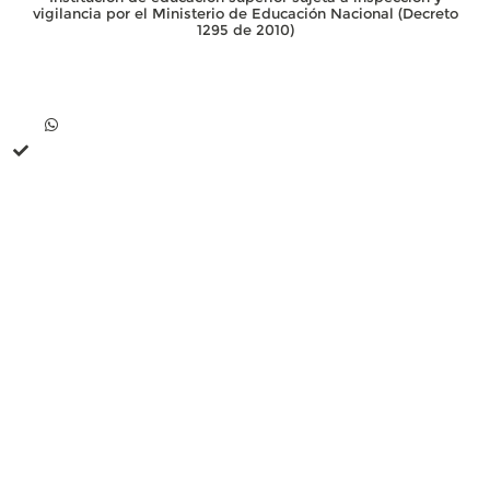
vigilancia por el Ministerio de Educación Nacional (Decreto
1295 de 2010)
Contacto
Whatsapp +57 313 739 99 06
+57 313 744 1102
Línea única de comunicación (PBX): +57 310 3159477