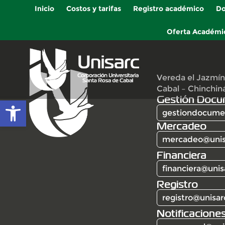
Inicio
Costos y tarifas
Registro académico
Do
Oferta Académi
Vereda el Jazmín
Cabal – Chinchin
Gestión Docu
Abrir barra de herramientas
gestiondocumen
Mercadeo
mercadeo@unis
Financiera
financiera@unis
Registro
registro@unisar
Notificaciones