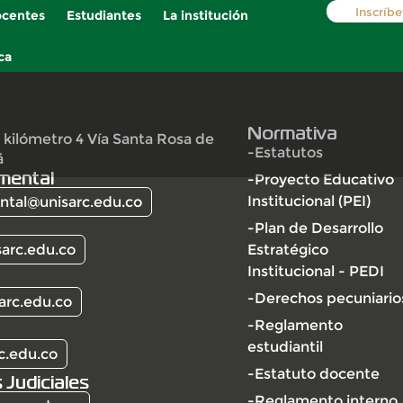
Inscríbe
centes
Estudiantes
La institución
ca
Normativa
 kilómetro 4 Vía Santa Rosa de
-Estatutos
á
mental
-Proyecto Educativo
Institucional (PEI)
tal@unisarc.edu.co
-Plan de Desarrollo
arc.edu.co
Estratégico
Institucional - PEDI
-Derechos pecuniario
arc.edu.co
-Reglamento
estudiantil
c.edu.co
-Estatuto docente
 Judiciales
-Reglamento interno