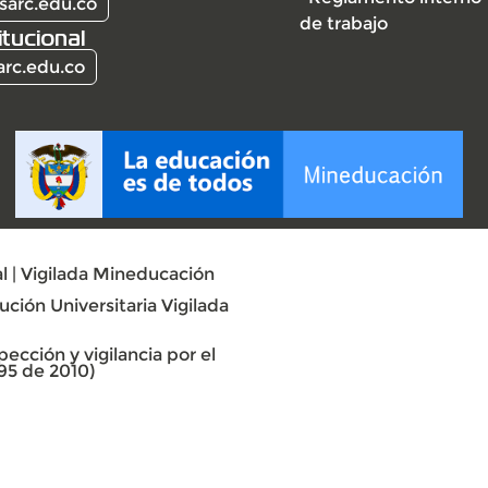
sarc.edu.co
de trabajo
itucional
arc.edu.co
l | Vigilada Mineducación
ción Universitaria Vigilada
ección y vigilancia por el
95 de 2010)