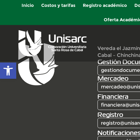
Inicio
Costos y tarifas
Registro académico
Do
Oferta Académi
Vereda el Jazmín
Cabal – Chinchin
Gestión Docu
Abrir barra de herramientas
gestiondocumen
Mercadeo
mercadeo@unis
Financiera
financiera@unis
Registro
registro@unisar
Notificaciones