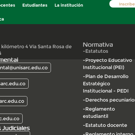
Inscríbe
centes
Estudiantes
La institución
ca
Normativa
 kilómetro 4 Vía Santa Rosa de
-Estatutos
á
mental
-Proyecto Educativo
Institucional (PEI)
tal@unisarc.edu.co
-Plan de Desarrollo
arc.edu.co
Estratégico
Institucional - PEDI
-Derechos pecuniario
arc.edu.co
-Reglamento
estudiantil
c.edu.co
-Estatuto docente
 Judiciales
-Reglamento interno