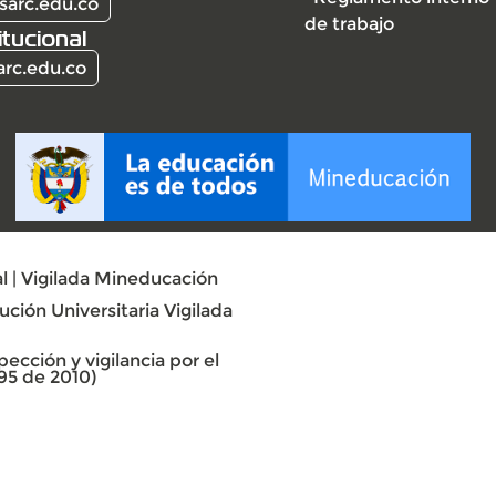
sarc.edu.co
de trabajo
itucional
arc.edu.co
l | Vigilada Mineducación
ción Universitaria Vigilada
ección y vigilancia por el
95 de 2010)