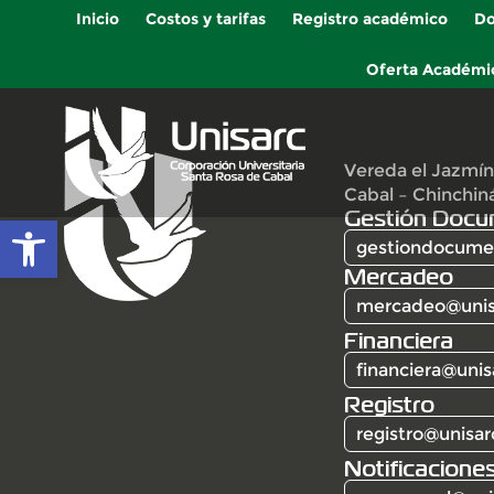
Inicio
Costos y tarifas
Registro académico
Do
Oferta Académi
Vereda el Jazmín
Cabal – Chinchin
Gestión Docu
Abrir barra de herramientas
gestiondocumen
Mercadeo
mercadeo@unis
Financiera
financiera@unis
Registro
registro@unisar
Notificaciones