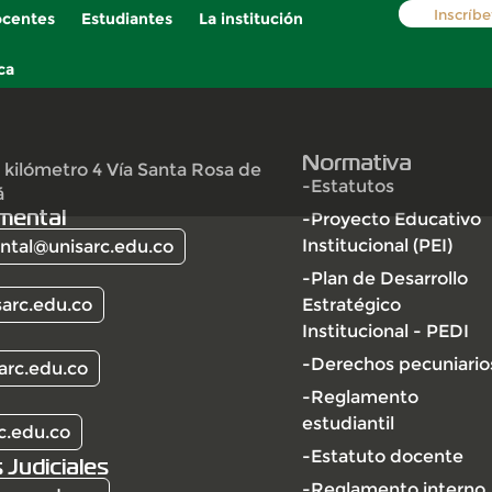
Inscríbe
centes
Estudiantes
La institución
ca
Normativa
 kilómetro 4 Vía Santa Rosa de
-Estatutos
á
mental
-Proyecto Educativo
Institucional (PEI)
tal@unisarc.edu.co
-Plan de Desarrollo
arc.edu.co
Estratégico
Institucional - PEDI
-Derechos pecuniario
arc.edu.co
-Reglamento
estudiantil
c.edu.co
-Estatuto docente
 Judiciales
-Reglamento interno