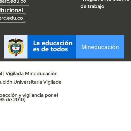
sarc.edu.co
de trabajo
itucional
arc.edu.co
l | Vigilada Mineducación
ción Universitaria Vigilada
ección y vigilancia por el
95 de 2010)