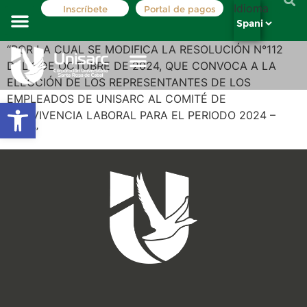
Idioma
Inscríbete
Portal de pagos
Costos y tarifas
Registro académico
La institución
Oferta Académica
“POR LA CUAL SE MODIFICA LA RESOLUCIÓN N°112
DEL 1 DE OCTUBRE DE 2024, QUE CONVOCA A LA
ELECCIÓN DE LOS REPRESENTANTES DE LOS
EMPLEADOS DE UNISARC AL COMITÉ DE
Abrir barra de herramientas
CONVIVENCIA LABORAL PARA EL PERIODO 2024 –
2026”