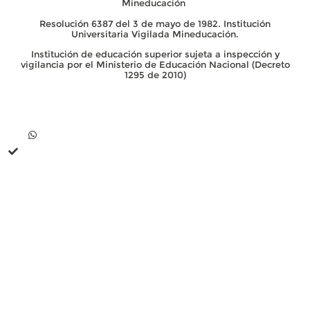
Mineducación
Resolución 6387 del 3 de mayo de 1982. Institución
Universitaria Vigilada Mineducación.
Institución de educación superior sujeta a inspección y
vigilancia por el Ministerio de Educación Nacional (Decreto
1295 de 2010)
Contacto
Whatsapp +57 313 739 99 06
+57 313 744 1102
Línea única de comunicación (PBX): +57 310 3159477