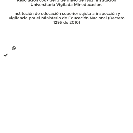
Resolución 6387 del 3 de mayo de 1982. Institución
Universitaria Vigilada Mineducación.
Institución de educación superior sujeta a inspección y
vigilancia por el Ministerio de Educación Nacional (Decreto
1295 de 2010)
Contacto
Whatsapp +57 313 739 99 06
+57 313 744 1102
Línea única de comunicación (PBX): +57 310 3159477