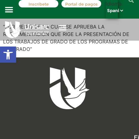
Idioma
Inscríbete
Portal de pagos
Costos y tarifas
Registro académico
La institución
Oferta Académica
“POR MEDIO DE LA CUAL SE APRUEBA LA
REGLAMENTACIÓN QUE RIGE LA PRESENTACIÓN DE
LOS TRABAJOS DE GRADO DE LOS PROGRAMAS DE
Abrir barra de herramientas
PREGRADO”
F