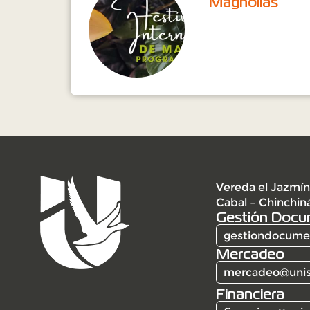
Magnolias
Vereda el Jazmín
Cabal – Chinchin
Gestión Docu
gestiondocumen
Mercadeo
mercadeo@unis
Financiera