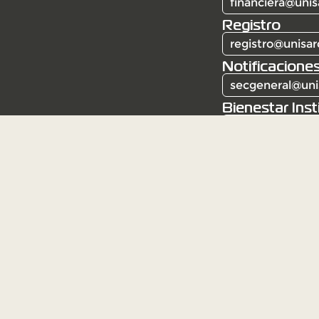
financiera@unis
Registro
registro@unisar
Notificaciones
secgeneral@uni
Bienestar Inst
bienestar@unis
Corporación Universitaria Santa Rosa de Caba
Resolución 6387 del 3 de mayo de 1982. Institu
Mineducación.
Institución de educación superior sujeta a insp