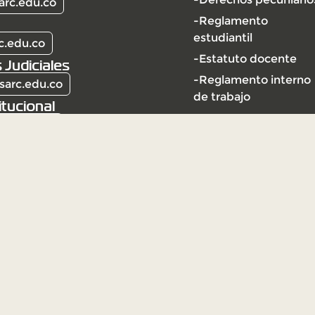
arc.edu.co
-Reglamento
estudiantil
c.edu.co
-Estatuto docente
 Judiciales
-Reglamento interno
sarc.edu.co
de trabajo
itucional
arc.edu.co
l | Vigilada Mineducación
ción Universitaria Vigilada
ección y vigilancia por el