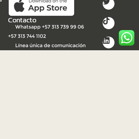
Contacto
Whatsapp +57 313 739 99 06
+57 313 744 1102
Línea única de comunicación
(PBX): +57 310 3159477
2023
Derechos reservados UNISARC
©
Desarrollo por Ideandola