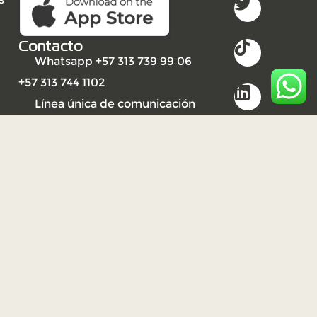
Contacto
Whatsapp +57 313 739 99 06
+57 313 744 1102
Línea única de comunicación
(PBX): +57 310 3159477
2023
Derechos reservados UNISARC
©
Desarrollo por Ideandola