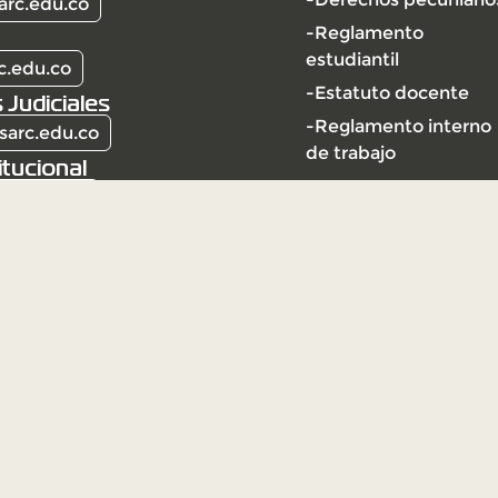
arc.edu.co
-Reglamento
estudiantil
c.edu.co
-Estatuto docente
 Judiciales
-Reglamento interno
sarc.edu.co
de trabajo
itucional
arc.edu.co
l | Vigilada Mineducación
ción Universitaria Vigilada
ección y vigilancia por el