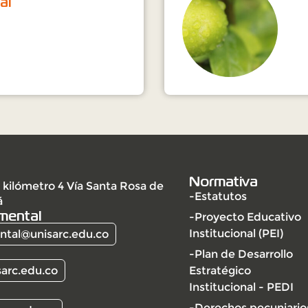
al
Normativa
 kilómetro 4 Vía Santa Rosa de
-Estatutos
á
mental
-Proyecto Educativo
Institucional (PEI)
tal@unisarc.edu.co
-Plan de Desarrollo
arc.edu.co
Estratégico
Institucional - PEDI
-Derechos pecuniario