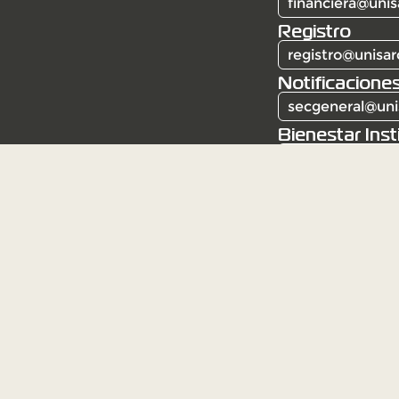
financiera@unis
Registro
registro@unisar
Notificaciones
secgeneral@uni
Bienestar Inst
bienestar@unis
Corporación Universitaria Santa Rosa de Caba
Resolución 6387 del 3 de mayo de 1982. Institu
Mineducación.
Institución de educación superior sujeta a insp