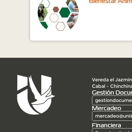
Bienestar Anim
Vereda el Jazmín
Cabal – Chinchin
Gestión Docu
gestiondocumen
Mercadeo
mercadeo@unis
Financiera