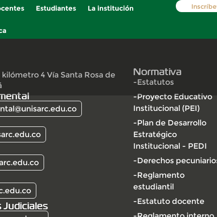
Inscríbe
centes
Estudiantes
La institución
ca
Normativa
 kilómetro 4 Vía Santa Rosa de
-Estatutos
á
mental
-Proyecto Educativo
Institucional (PEI)
tal@unisarc.edu.co
-Plan de Desarrollo
arc.edu.co
Estratégico
Institucional - PEDI
-Derechos pecuniario
arc.edu.co
-Reglamento
estudiantil
c.edu.co
-Estatuto docente
 Judiciales
-Reglamento interno