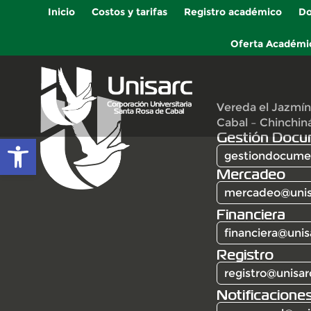
Inicio
Costos y tarifas
Registro académico
Do
Oferta Académi
Vereda el Jazmín
Cabal – Chinchin
Gestión Docu
Abrir barra de herramientas
gestiondocumen
Mercadeo
mercadeo@unis
Financiera
financiera@unis
Registro
registro@unisar
Notificaciones