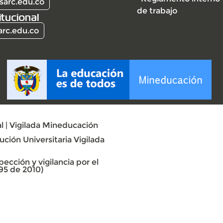
sarc.edu.co
de trabajo
itucional
arc.edu.co
l | Vigilada Mineducación
ción Universitaria Vigilada
ección y vigilancia por el
95 de 2010)