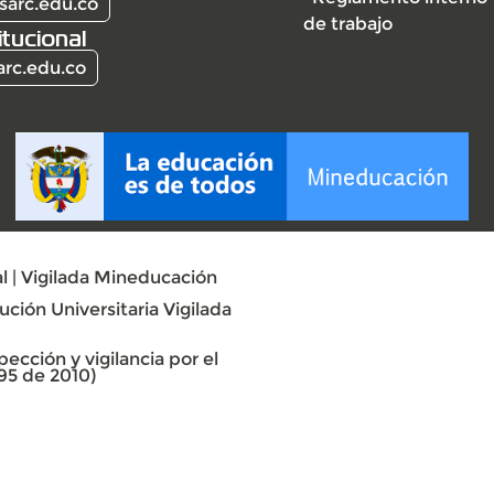
sarc.edu.co
de trabajo
itucional
arc.edu.co
l | Vigilada Mineducación
ción Universitaria Vigilada
ección y vigilancia por el
95 de 2010)