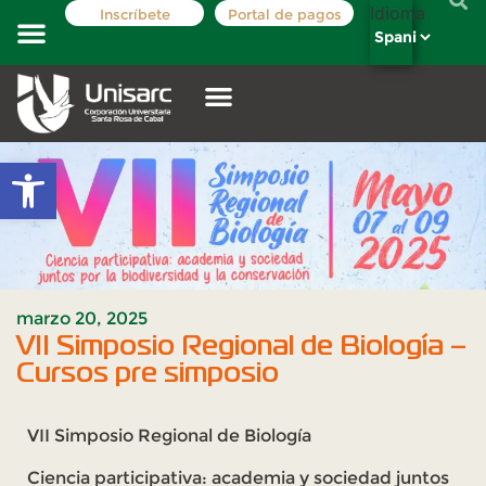
Idioma
Inscríbete
Portal de pagos
Costos y tarifas
Registro académico
La institución
Oferta Académica
Abrir barra de herramientas
marzo 20, 2025
VII Simposio Regional de Biología –
Cursos pre simposio
VII Simposio Regional de Biología
Ciencia participativa: academia y sociedad juntos