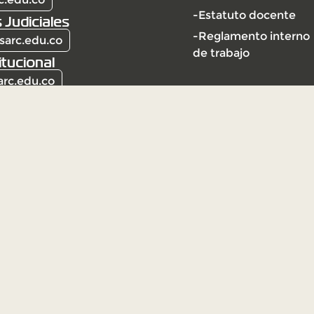
-Estatuto docente
 Judiciales
-Reglamento interno
sarc.edu.co
de trabajo
itucional
arc.edu.co
l | Vigilada Mineducación
ción Universitaria Vigilada
ección y vigilancia por el
95 de 2010)