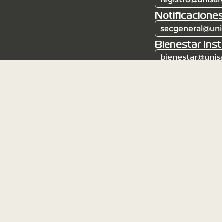
Notificaciones
secgeneral@uni
Bienestar Inst
bienestar@unis
Corporación Universitaria Santa Rosa de Caba
Resolución 6387 del 3 de mayo de 1982. Institu
Mineducación.
Institución de educación superior sujeta a insp
Ministerio de Educación Nacional (Decreto 12
Contacto