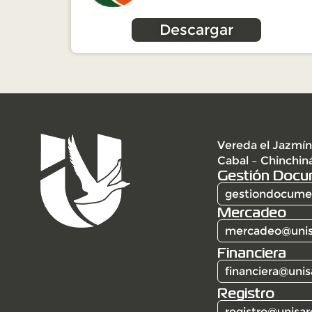
Descargar
Vereda el Jazmín
Cabal – Chinchin
Gestión Docu
gestiondocumen
Mercadeo
mercadeo@unis
Financiera
financiera@unis
Registro
registro@unisar