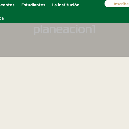
Inscríbe
centes
Estudiantes
La institución
ca
planeacion1