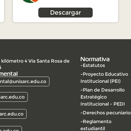
Descargar
Normativa
 kilómetro 4 Vía Santa Rosa de
-Estatutos
á
mental
-Proyecto Educativo
Institucional (PEI)
tal@unisarc.edu.co
-Plan de Desarrollo
arc.edu.co
Estratégico
Institucional - PEDI
-Derechos pecuniario
arc.edu.co
-Reglamento
estudiantil
c.edu.co