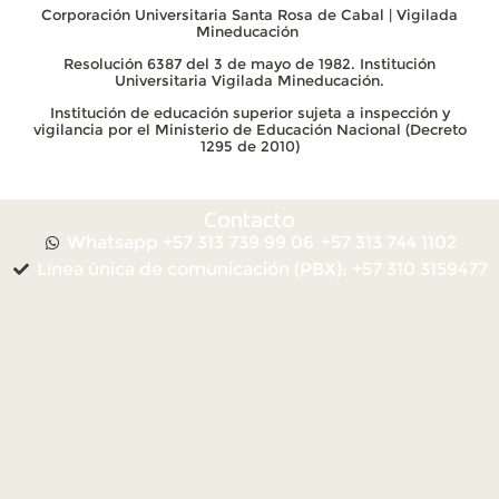
Corporación Universitaria Santa Rosa de Cabal | Vigilada
Mineducación
Resolución 6387 del 3 de mayo de 1982. Institución
Universitaria Vigilada Mineducación.
Institución de educación superior sujeta a inspección y
vigilancia por el Ministerio de Educación Nacional (Decreto
1295 de 2010)
Contacto
Whatsapp +57 313 739 99 06
+57 313 744 1102
Línea única de comunicación (PBX): +57 310 3159477